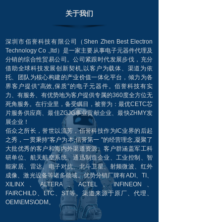
关于我们
深圳市佰誉科技有限公司（Shen Zhen Best Electron
Technology Co .,ltd）是一家主要从事电子元器件代理及
分销的综合性贸易公司。公司紧跟时代发展步伐，充分
借助全球科技发展创新契机,以客户为载体、渠道为依
托、团队为核心构建的产业价值一体化平台，倾力为各
界客户提供“高效,保质”的电子元器件。佰誉科技有实
力、有服务、有优势地为客户提供专属的360度全方位无
死角服务。在行业里，备受瞩目，被誉为：最优CETC芯
片服务供应商、最佳ZGJG事业贡献企业、最快ZHMY发
展企业！
佰众之所长，誉世以流芳，佰誉科技作为IC业界的后起
之秀，一贯秉持“客户为本,信誉第一 "的经营理念,凝聚了
大批优秀的客户和海内外渠道资源。客户群涵盖军工科
研单位、航天航空系统、通迅制造企业、工业控制、智
能家居、雷达、电子对抗、北斗卫星、射频微波、红外
成像、激光设备等诸多领域。优势分销厂牌有ADI、TI、
XILINX、ALTERA、ACTEL、INFINEON、
FAIRCHILD、LTC、ST等。渠道来源于原厂、代理、
OEM\EMS\ODM。